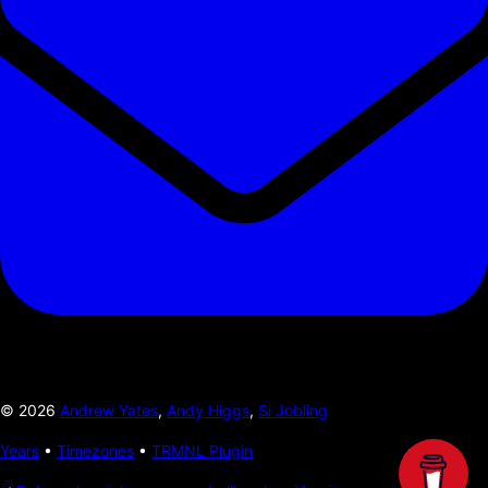
©
2026
Andrew Yates
,
Andy Higgs
,
Si Jobling
Years
•
Timezones
•
TRMNL Plugin