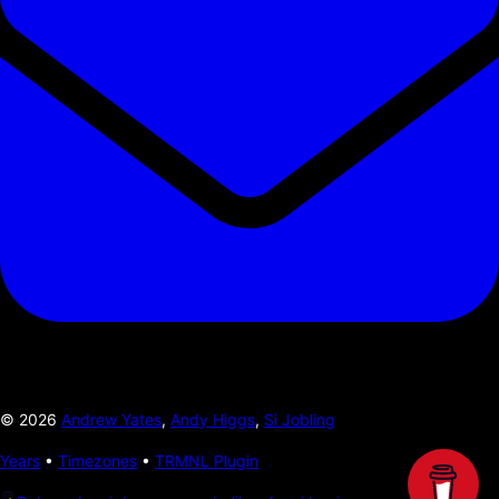
©
2026
Andrew Yates
,
Andy Higgs
,
Si Jobling
Years
•
Timezones
•
TRMNL Plugin