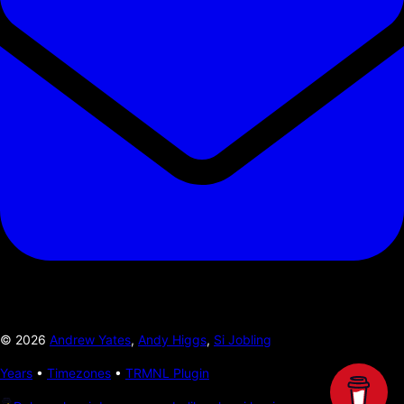
©
2026
Andrew Yates
,
Andy Higgs
,
Si Jobling
Years
•
Timezones
•
TRMNL Plugin