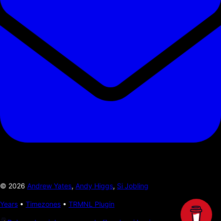
©
2026
Andrew Yates
,
Andy Higgs
,
Si Jobling
Years
•
Timezones
•
TRMNL Plugin