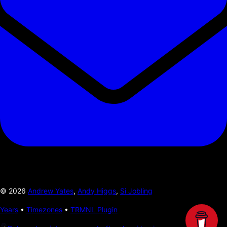
©
2026
Andrew Yates
,
Andy Higgs
,
Si Jobling
Years
•
Timezones
•
TRMNL Plugin