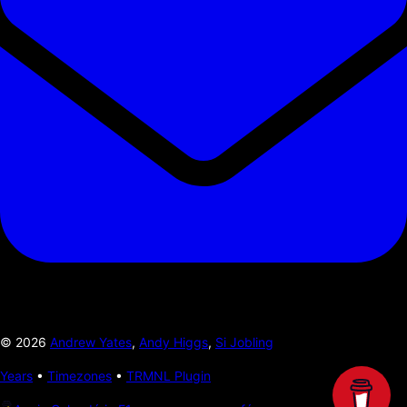
©
2026
Andrew Yates
,
Andy Higgs
,
Si Jobling
Years
•
Timezones
•
TRMNL Plugin