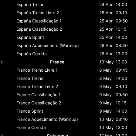
España
Treino
24 Apr
14:00
España
Treino Livre 2
25 Apr
09:10
España
Classificaçāo 1
25 Apr
09:50
España
Classificaçāo 2
25 Apr
10:15
España
Sprint
25 Apr
14:00
España
Aquecimento (Warmup)
26 Apr
08:40
España
Corrida
26 Apr
13:00
France
10 May
13:00
France
Treino Livre 1
8 May
09:45
France
Treino
8 May
14:00
France
Treino Livre 2
9 May
09:10
France
Classificaçāo 1
9 May
09:50
France
Classificaçāo 2
9 May
10:15
France
Sprint
9 May
14:00
France
Aquecimento (Warmup)
10 May
08:40
France
Corrida
10 May
13:00
Catalunya
17 May
13:00