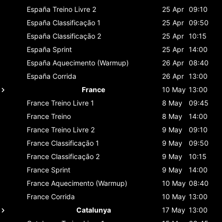
España
Treino Livre 2
25 Apr
09:10
España
Classificaçāo 1
25 Apr
09:50
España
Classificaçāo 2
25 Apr
10:15
España
Sprint
25 Apr
14:00
España
Aquecimento (Warmup)
26 Apr
08:40
España
Corrida
26 Apr
13:00
France
10 May
13:00
France
Treino Livre 1
8 May
09:45
France
Treino
8 May
14:00
France
Treino Livre 2
9 May
09:10
France
Classificaçāo 1
9 May
09:50
France
Classificaçāo 2
9 May
10:15
France
Sprint
9 May
14:00
France
Aquecimento (Warmup)
10 May
08:40
France
Corrida
10 May
13:00
Catalunya
17 May
13:00