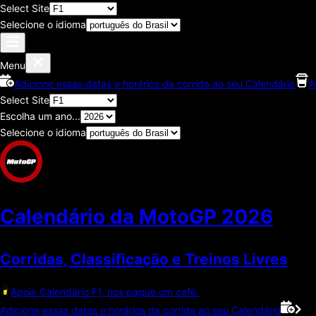
Select Site
Selecione o idioma
Menu
Adicione essas datas e horários da corrida ao seu Calendário
A
Select Site
Escolha um ano...
Selecione o idioma
Calendário da MotoGP
2026
Corridas, Classificaçāo e Treinos Livres
Apoie Calendário F1, nos pague um café.
Adicione essas datas e horários da corrida ao seu Calendário