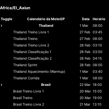
Africa/El_Aaiun
Toggle
Calendário da MotoGP
Data
Horário
Thailand
1 Mar
08:00
Thailand
Treino Livre 1
27 Feb
03:45
Thailand
Treino
27 Feb
08:00
Thailand
Treino Livre 2
28 Feb
03:10
Thailand
Classificaçāo 1
28 Feb
03:50
Thailand
Classificaçāo 2
28 Feb
04:15
Thailand
Sprint
28 Feb
08:00
Thailand
Aquecimento (Warmup)
1 Mar
03:40
Thailand
Corrida
1 Mar
08:00
Brasil
22 Mar
18:00
Brasil
Treino Livre 1
20 Mar
15:05
Brasil
Treino
20 Mar
19:00
Brasil
Treino Livre 2
21 Mar
13:10