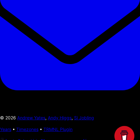
©
2026
Andrew Yates
,
Andy Higgs
,
Si Jobling
Years
•
Timezones
•
TRMNL Plugin