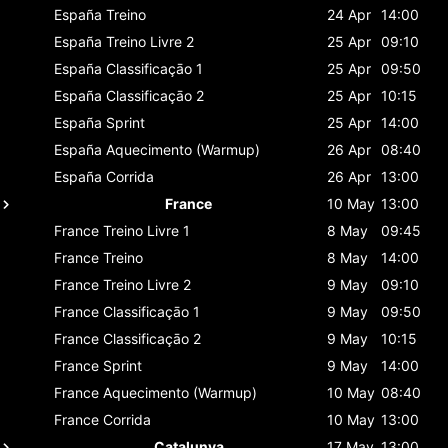
España
Treino
24 Apr
14:00
España
Treino Livre 2
25 Apr
09:10
España
Classificaçāo 1
25 Apr
09:50
España
Classificaçāo 2
25 Apr
10:15
España
Sprint
25 Apr
14:00
España
Aquecimento (Warmup)
26 Apr
08:40
España
Corrida
26 Apr
13:00
France
10 May
13:00
France
Treino Livre 1
8 May
09:45
France
Treino
8 May
14:00
France
Treino Livre 2
9 May
09:10
France
Classificaçāo 1
9 May
09:50
France
Classificaçāo 2
9 May
10:15
France
Sprint
9 May
14:00
France
Aquecimento (Warmup)
10 May
08:40
France
Corrida
10 May
13:00
Catalunya
17 May
13:00