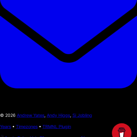
©
2026
Andrew Yates
,
Andy Higgs
,
Si Jobling
Years
•
Timezones
•
TRMNL Plugin