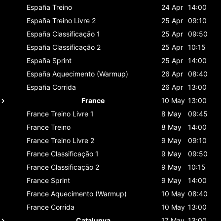
España
Treino
24 Apr
14:00
España
Treino Livre 2
25 Apr
09:10
España
Classificaçāo 1
25 Apr
09:50
España
Classificaçāo 2
25 Apr
10:15
España
Sprint
25 Apr
14:00
España
Aquecimento (Warmup)
26 Apr
08:40
España
Corrida
26 Apr
13:00
France
10 May
13:00
France
Treino Livre 1
8 May
09:45
France
Treino
8 May
14:00
France
Treino Livre 2
9 May
09:10
France
Classificaçāo 1
9 May
09:50
France
Classificaçāo 2
9 May
10:15
France
Sprint
9 May
14:00
France
Aquecimento (Warmup)
10 May
08:40
France
Corrida
10 May
13:00
Catalunya
17 May
13:00