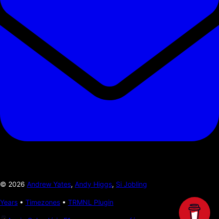
©
2026
Andrew Yates
,
Andy Higgs
,
Si Jobling
Years
•
Timezones
•
TRMNL Plugin