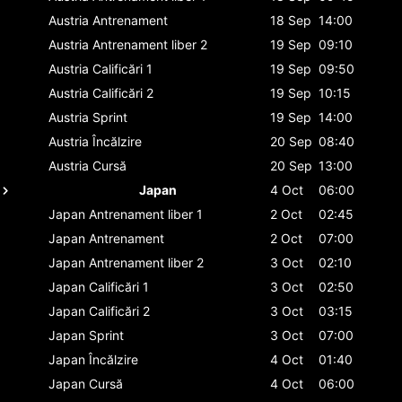
Austria
Antrenament
18 Sep
14:00
Austria
Antrenament liber 2
19 Sep
09:10
Austria
Calificări 1
19 Sep
09:50
Austria
Calificări 2
19 Sep
10:15
Austria
Sprint
19 Sep
14:00
Austria
Încălzire
20 Sep
08:40
Austria
Cursă
20 Sep
13:00
Japan
4 Oct
06:00
Japan
Antrenament liber 1
2 Oct
02:45
Japan
Antrenament
2 Oct
07:00
Japan
Antrenament liber 2
3 Oct
02:10
Japan
Calificări 1
3 Oct
02:50
Japan
Calificări 2
3 Oct
03:15
Japan
Sprint
3 Oct
07:00
Japan
Încălzire
4 Oct
01:40
Japan
Cursă
4 Oct
06:00