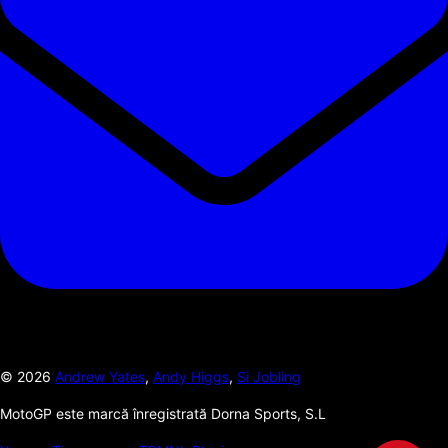
©
2026
Andrew Yates
,
Andy Higgs
,
Si Jobling
MotoGP este marcă înregistrată Dorna Sports, S.L