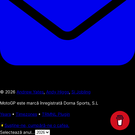
©
2026
Andrew Yates
,
Andy Higgs
,
Si Jobling
MotoGP este marcă înregistrată Dorna Sports, S.L
Years
•
Timezones
•
TRMNL Plugin
Susține-ne, cumpără-ne o cafea.
Selectează anul...