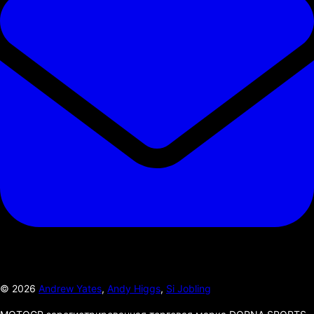
©
2026
Andrew Yates
,
Andy Higgs
,
Si Jobling