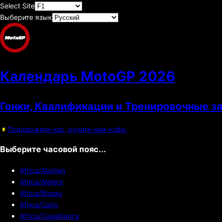
Select Site
Выберите язык
Календарь MotoGP
2026
Гонки, Квалификации и Тренировочные з
Поддержите нас, купите нам кофе.
Выберите часовой пояс...
Africa/Abidjan
Africa/Algiers
Africa/Bissau
Africa/Cairo
Africa/Casablanca