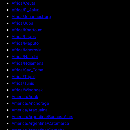
Africa/Ceuta
Africa/El_Aaiun
Africa/Johannesburg
Africa/Juba
Africa/Khartoum
Africa/Lagos
Africa/Maputo
Africa/Monrovia
Africa/Nairobi
Africa/Ndjamena
Africa/Sao_Tome
Africa/Tripoli
Africa/Tunis
Africa/Windhoek
America/Adak
America/Anchorage
America/Araguaina
America/Argentina/Buenos_Aires
America/Argentina/Catamarca
America/Argentina/Cordoba