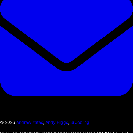
©
2026
Andrew Yates
,
Andy Higgs
,
Si Jobling