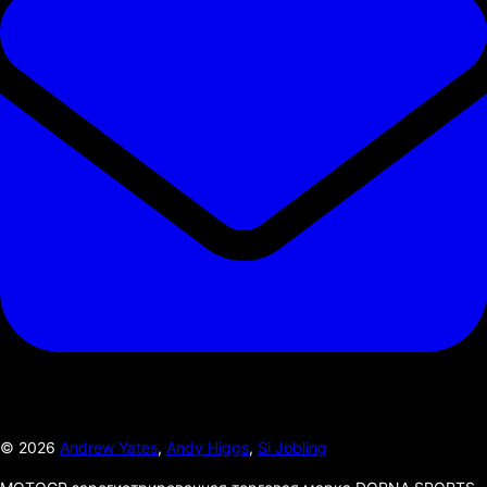
©
2026
Andrew Yates
,
Andy Higgs
,
Si Jobling