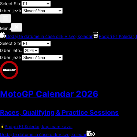
Select Site
Izberi jezik
Menu
Dodaj te datume in čase dirk v svoj koledar
Podpri F1 Koledar,
Select Site
Izberi leto...
Izberi jezik
MotoGP Calendar
2026
Races, Qualifying & Practice Sessions
Podpri F1 Koledar, kupi nam kavo.
Dodaj te datume in čase dirk v svoj koledar