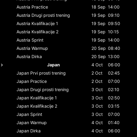
Austria
Practice
18 Sep
14:00
Austria
Drugi prosti trening
19 Sep
09:10
Austria
Kvalifikacije 1
19 Sep
09:50
Austria
Kvalifikacije 2
19 Sep
10:15
Austria
Sprint
19 Sep
14:00
Austria
Warmup
20 Sep
08:40
Austria
Dirka
20 Sep
13:00
Japan
4 Oct
06:00
Japan
Prvi prosti trening
2 Oct
02:45
Japan
Practice
2 Oct
07:00
Japan
Drugi prosti trening
3 Oct
02:10
Japan
Kvalifikacije 1
3 Oct
02:50
Japan
Kvalifikacije 2
3 Oct
03:15
Japan
Sprint
3 Oct
07:00
Japan
Warmup
4 Oct
01:40
Japan
Dirka
4 Oct
06:00