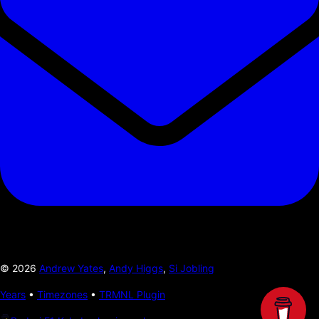
©
2026
Andrew Yates
,
Andy Higgs
,
Si Jobling
Years
•
Timezones
•
TRMNL Plugin