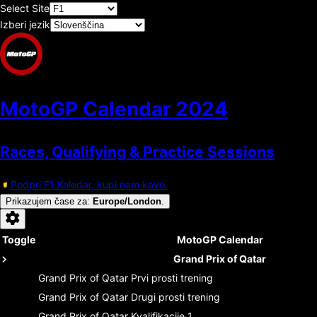
Select Site
Izberi jezik
MotoGP Calendar
2024
Races, Qualifying & Practice Sessions
Podpri F1 Koledar, kupi nam kavo.
Prikazujem čase za
:
Europe/London
.
Toggle
MotoGP Calendar
Grand Prix of Qatar
Grand Prix of Qatar
Prvi prosti trening
Grand Prix of Qatar
Drugi prosti trening
Grand Prix of Qatar
Kvalifikacije 1