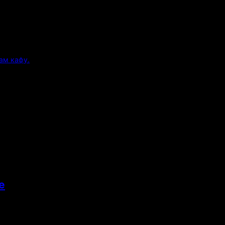
ам кафу.
е