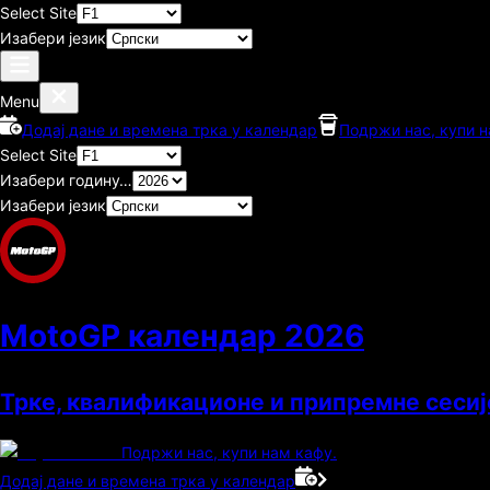
Select Site
Изабери језик
Menu
Додај дане и времена трка у календар
Подржи нас, купи н
Select Site
Изабери годину…
Изабери језик
MotoGP календар
2026
Трке, квалификационе и припремне сесиј
Подржи нас, купи нам кафу.
Додај дане и времена трка у календар