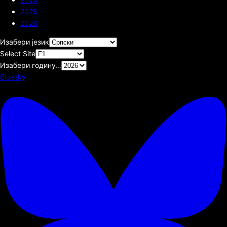
2025
2026
Изабери језик
Select Site
Изабери годину…
Bluesky