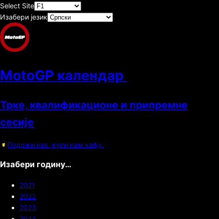
Select Site
Изабери језик
MotoGP календар
Трке, квалификационе и припремне
сесије
Подржи нас, купи нам кафу.
Изабери годину…
2021
2022
2023
2024