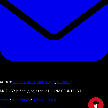
©
2026
Andrew Yates
,
Andy Higgs
,
Si Jobling
MOTOGP је бренд од стране DORNA SPORTS, S.L.
Years
•
Timezones
•
TRMNL Plugin