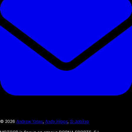
©
2026
Andrew Yates
,
Andy Higgs
,
Si Jobling