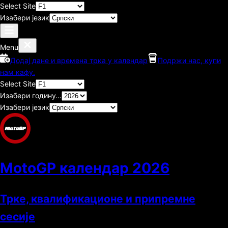
Select Site
Изабери језик
Menu
Додај дане и времена трка у календар
Подржи нас, купи
нам кафу.
Select Site
Изабери годину…
Изабери језик
MotoGP календар
2026
Трке, квалификационе и припремне
сесије