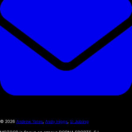
©
2026
Andrew Yates
,
Andy Higgs
,
Si Jobling