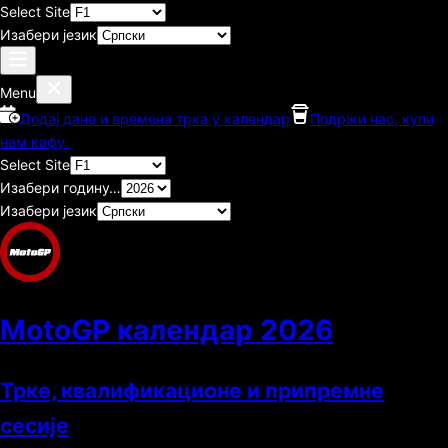
Select Site
Изабери језик
Menu
Додај дане и времена трка у календар
Подржи нас, купи
нам кафу.
Select Site
Изабери годину…
Изабери језик
MotoGP календар
2026
Трке, квалификационе и припремне
сесије