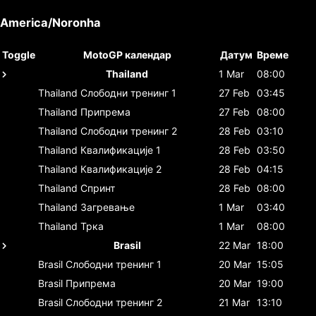
America/Noronha
Toggle
MotoGP календар
Датум
Време
Thailand
1 Mar
08:00
Thailand
Слободни тренинг 1
27 Feb
03:45
Thailand
Припрема
27 Feb
08:00
Thailand
Слободни тренинг 2
28 Feb
03:10
Thailand
Квалификације 1
28 Feb
03:50
Thailand
Квалификације 2
28 Feb
04:15
Thailand
Спринт
28 Feb
08:00
Thailand
Загревање
1 Mar
03:40
Thailand
Трка
1 Mar
08:00
Brasil
22 Mar
18:00
Brasil
Слободни тренинг 1
20 Mar
15:05
Brasil
Припрема
20 Mar
19:00
Brasil
Слободни тренинг 2
21 Mar
13:10