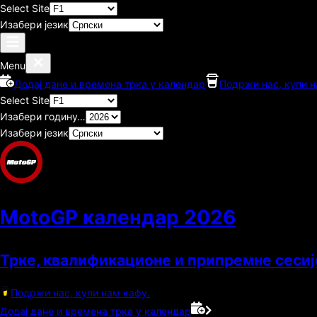
Select Site
Изабери језик
Menu
Додај дане и времена трка у календар
Подржи нас, купи н
Select Site
Изабери годину…
Изабери језик
MotoGP календар
2026
Трке, квалификационе и припремне сесиј
Подржи нас, купи нам кафу.
Додај дане и времена трка у календар