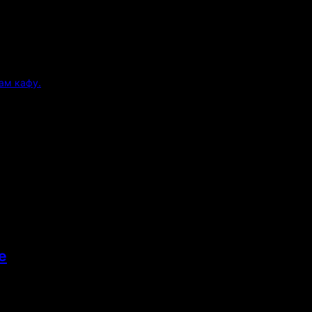
ам кафу.
е