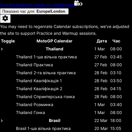
Додати розклад гонок до календаря
Показано час для
:
Europe/London
.
You may need to regenrate Calendar subscriptions, we've adjusted
the site to support Practice and Warmup sessions.
Toggle
MotoGP Calendar
Дата
Час
Thailand
1 Mar
08:00
Thailand
1-ша вільна практика
27 Feb
03:45
Thailand
Практика
27 Feb
08:00
Thailand
2-га вільна практика
28 Feb
03:10
Thailand
Кваліфікація 1
28 Feb
03:50
Thailand
Кваліфікація 2
28 Feb
04:15
Thailand
Спринтерська гонка
28 Feb
08:00
Thailand
Розминка
1 Mar
03:40
Thailand
Гонка
1 Mar
08:00
Brasil
22 Mar
18:00
Brasil
1-ша вільна практика
20 Mar
15:05