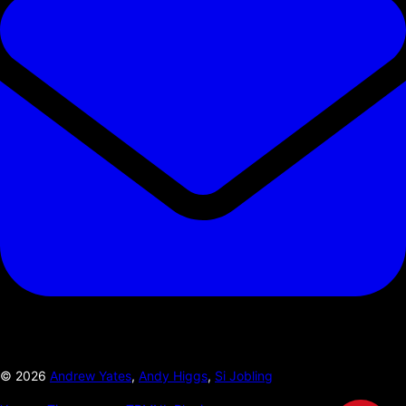
©
2026
Andrew Yates
,
Andy Higgs
,
Si Jobling