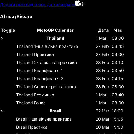
Додати розклад гонок до календаря
Africa/Bissau
Toggle
MotoGP Calendar
Дата
Час
Thailand
1 Mar
08:00
Thailand
1-ша вільна практика
27 Feb
03:45
Thailand
Практика
27 Feb
08:00
Thailand
2-га вільна практика
28 Feb
03:10
Thailand
Кваліфікація 1
28 Feb
03:50
Thailand
Кваліфікація 2
28 Feb
04:15
Thailand
Спринтерська гонка
28 Feb
08:00
Thailand
Розминка
1 Mar
03:40
Thailand
Гонка
1 Mar
08:00
Brasil
22 Mar
18:00
Brasil
1-ша вільна практика
20 Mar
15:05
Brasil
Практика
20 Mar
19:00