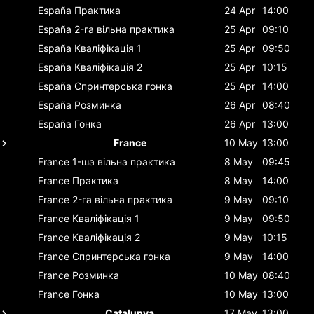
España
Практика
24 Apr
14:00
España
2-га вільна практика
25 Apr
09:10
España
Кваліфікація 1
25 Apr
09:50
España
Кваліфікація 2
25 Apr
10:15
España
Спринтерська гонка
25 Apr
14:00
España
Розминка
26 Apr
08:40
España
Гонка
26 Apr
13:00
France
10 May
13:00
France
1-ша вільна практика
8 May
09:45
France
Практика
8 May
14:00
France
2-га вільна практика
9 May
09:10
France
Кваліфікація 1
9 May
09:50
France
Кваліфікація 2
9 May
10:15
France
Спринтерська гонка
9 May
14:00
France
Розминка
10 May
08:40
France
Гонка
10 May
13:00
Catalunya
17 May
13:00