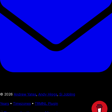
©
2026
Andrew Yates
,
Andy Higgs
,
Si Jobling
Years
•
Timezones
•
TRMNL Plugin