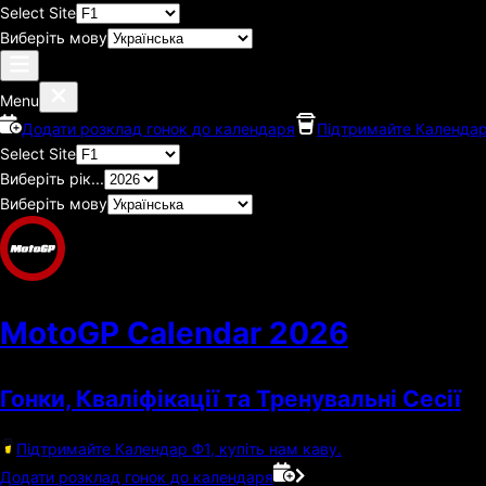
Select Site
Виберіть мову
Menu
Додати розклад гонок до календаря
Підтримайте Календар 
Select Site
Виберіть рік...
Виберіть мову
MotoGP Calendar
2026
Гонки, Кваліфікації та Тренувальні Сесії
Підтримайте Календар Ф1, купіть нам каву.
Додати розклад гонок до календаря