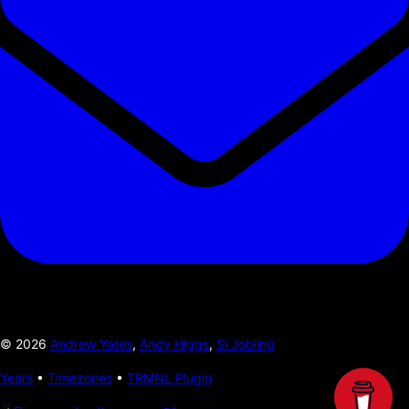
©
2026
Andrew Yates
,
Andy Higgs
,
Si Jobling
Years
•
Timezones
•
TRMNL Plugin