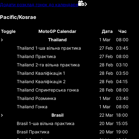
Додати розклад гонок до календаря
Pacific/Kosrae
Toggle
MotoGP Calendar
Дата
Час
Thailand
1 Mar
08:00
Thailand
1-ша вільна практика
27 Feb
03:45
Thailand
Практика
27 Feb
08:00
Thailand
2-га вільна практика
28 Feb
03:10
Thailand
Кваліфікація 1
28 Feb
03:50
Thailand
Кваліфікація 2
28 Feb
04:15
Thailand
Спринтерська гонка
28 Feb
08:00
Thailand
Розминка
1 Mar
03:40
Thailand
Гонка
1 Mar
08:00
Brasil
22 Mar
18:00
Brasil
1-ша вільна практика
20 Mar
15:05
Brasil
Практика
20 Mar
19:00