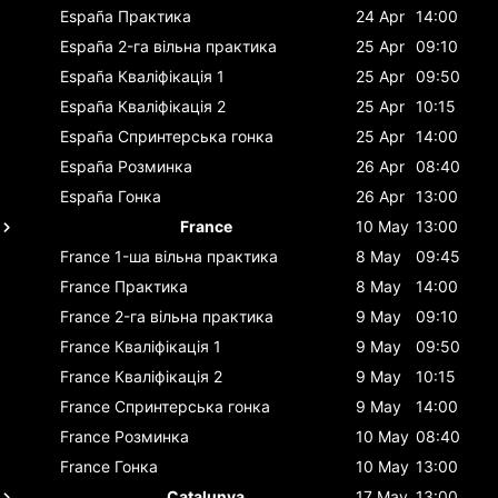
España
Практика
24 Apr
14:00
España
2-га вільна практика
25 Apr
09:10
España
Кваліфікація 1
25 Apr
09:50
España
Кваліфікація 2
25 Apr
10:15
España
Спринтерська гонка
25 Apr
14:00
España
Розминка
26 Apr
08:40
España
Гонка
26 Apr
13:00
France
10 May
13:00
France
1-ша вільна практика
8 May
09:45
France
Практика
8 May
14:00
France
2-га вільна практика
9 May
09:10
France
Кваліфікація 1
9 May
09:50
France
Кваліфікація 2
9 May
10:15
France
Спринтерська гонка
9 May
14:00
France
Розминка
10 May
08:40
France
Гонка
10 May
13:00
Catalunya
17 May
13:00